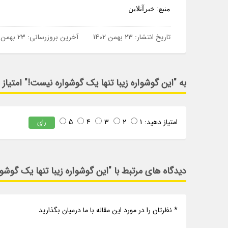
منبع: خبرآنلاین
تاریخ انتشار:
23 بهمن 1402
آخرین بروزرسانی:
23 بهمن 1402
به "این گوشواره زیبا تنها یک گوشواره نیست!" امتیاز
امتیاز دهید:
1
2
3
4
5
رای
دیدگاه های مرتبط با "این گوشواره زیبا تنها یک گوشو
* نظرتان را در مورد این مقاله با ما درمیان بگذارید