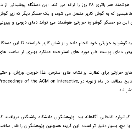
براساس گزارش عصرایران، نمونه اولیه گوشواره حرارتی هوشمند عمر باتری 28 روز را ارائه می کند. این دستگاه پوشیدنی از د
اطیسی که به گوش کاربر متصل می شود، و یک حسگر دیگر که زیر گوش
 این دو حسگر، گوشواره حرارتی هوشمند می تواند دمای درونی و بیرونی
یه گوشواره حرارتی خود انجام داده و از شش کاربر خواستند تا این دستگاه
 تشخیص دمای پوست طی دوره های استراحت عملکرد بهتری از ساعت های
ای حرارتی برای نظارت بر نشانه های استرس، غذا خوردن، ورزش، و حتی
تخمک گذاری را با توجه به نتایج حاصله ثبت کردند. نتایج مطالعه در ماه ژانویه در Proceedings of the ACM on Interactive
واره انتخابی آگاهانه بود. پژوهشگران دانشگاه واشنگتن دریافتند که
مچ، بسیار دقیق تر است. این گزینه همچنین پژوهشگران را قادر ساخت