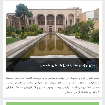
برترین زمان سفر به تبریز با ماشین شخصی
تبریز، شهری کهن و افسونگر، در آغوش کوهستان های سربفلک کشیده آذربایجان، همیشه
گردشگران را با غنای تاریخی و جاذبه های بی نظیر خود خیره می نماید. شهر باستانی تبریز، با
معماری اسلامی خیره کننده، بازارهای پرجنب وجوش سنتی، و آثار تاریخی و فرهنگی فراوان،
گنجینه ای ارزشمند از میراث ایرانی...