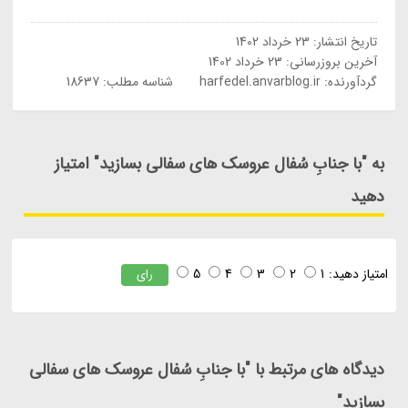
تاریخ انتشار:
23 خرداد 1402
آخرین بروزرسانی:
23 خرداد 1402
گردآورنده:
harfedel.anvarblog.ir
شناسه مطلب: 18637
به "با جنابِ سُفال عروسک های سفالی بسازید" امتیاز
دهید
امتیاز دهید:
1
2
3
4
5
رای
دیدگاه های مرتبط با "با جنابِ سُفال عروسک های سفالی
بسازید"