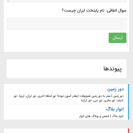
سوال اتفاقی: نام پایتخت ایران چیست؟
ارسال
پیوندها
دور زمین
دور زمین | سفر به دور زمین هیچوقت اینقدر آسون نبوده! تور لحظه آخری، تور ارزان، اروپا، تور
تایلند، تور مالزی، تور دبی، تور ترکیه
انوار بلاگ
انوار بلاگ | انجمن و وبلاگ های انوار