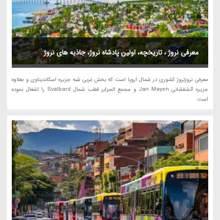
معرفی نروژ ، تاریخچه، اولین پادشاه نروژ، جاذبه های نروژ
معرفی نروژنروژ کشوری در شمال اروپا است که بخش غربی شبه جزیره اسکاندیناوی و بعلاوه
جزیره آتشفشانی Jan Mayen و مجمع الجزایر قطب شمال Svalbard را اشغال نموده
است.