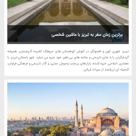
برترین زمان سفر به تبریز با ماشین شخصی
تبریز، شهری کهن و افسونگر، در آغوش کوهستان های سربفلک کشیده آذربایجان، همیشه
گردشگران را با غنای تاریخی و جاذبه های بی نظیر خود خیره می نماید. شهر باستانی تبریز، با
معماری اسلامی خیره کننده، بازارهای پرجنب وجوش سنتی، و آثار تاریخی و فرهنگی فراوان،
گنجینه ای ارزشمند از میراث ایرانی...