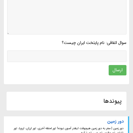
سوال اتفاقی: نام پایتخت ایران چیست؟
ارسال
پیوندها
دور زمین
دور زمین | سفر به دور زمین هیچوقت اینقدر آسون نبوده! تور لحظه آخری، تور ارزان، اروپا، تور
تایلند، تور مالزی، تور دبی، تور ترکیه