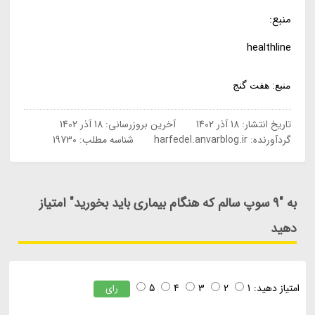
منبع:
healthline
منبع: هفت گنج
تاریخ انتشار:
18 آذر 1402
آخرین بروزرسانی:
18 آذر 1402
گردآورنده:
harfedel.anvarblog.ir
شناسه مطلب: 19730
به "9 سوپ سالم که هنگام بیماری باید بخورید" امتیاز
دهید
امتیاز دهید:
1
2
3
4
5
رای