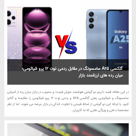
گلکسی A25 سامسونگ در مقابل ردمی نوت 12 پرو شیائومی؛
میان رده های ارزشمند بازار
در این مقاله، قصد داریم دو گوشی هوشمند خوش قیمت و محبوب در بازار میان رده از کمپانی
سامسونگ و شیائومی، یعنی گلکسی A25 و ردمی نوت 12 پرو شیائومی را مقایسه و آنالیز
کنیم. با اینکه این دو گوشی از لحاظ قیمتی با تفاوت اندکی در بازار عرضه می شوند، اما از نظر
مشخصات فنی و ویژگی هایی که به کاربران...