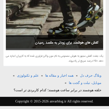
کفش های هوشمند برای زودتر به مقصد رسیدن
یک جفت کفش مجهز به هوش مصنوعی به نام مون واکرز فراوری شده که به کاربران اجازه می
دهد 250 درصد سریع تر راه بروند.
وبلاگ حرف دل
»
همه اخبار و مقاله ها
»
علم و تکنولوژی
»
موبایل، تبلت و گجت ها
»
حلقه هوشمند در برابر ساعت هوشمند؛ کدام کاربردی تر است؟
Copyright © 2015-2026 anvarblog.ir All rights reserved.