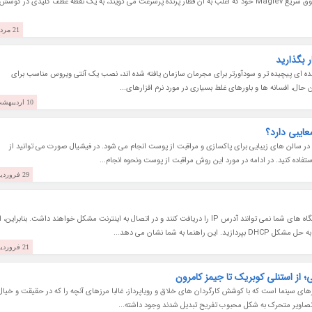
چین با اجرای آزمایش موفقیت آمیز دیگری از سیستم فوق سریع Maglev خود که اغلب به آن قطار پرنده پرسرعت می گویند، به یک نقطه عطف کلیدی در کوشش
21 مرداد 1403
زاینده ای پیچیده تر و سودآورتر برای مجرمان سازمان یافته شده اند، نصب یک آنتی ویروس مناسب برای
حال، افسانه ها و باورهای غلط بسیاری در مورد نرم افزارهای...
10 اردیبهشت 1403
ایبی دارد؟
ر سالن های زیبایی برای پاکسازی و مراقبت از پوست انجام می شود. در فیشیال صورت می توانید از
فاده کنید. در ادامه در مورد این روش مراقبت از پوست ونحوه انجام...
29 فروردین 1403
اگر قابلیت DHCP روی ویندوز 10 کار نمی کند، پس دستگاه های شما نمی توانند آدرس IP را دریافت کنند و در اتصال به اینترنت مشکل خواهند داشت. بنابراین،
ا به شما نشان می دهد...
21 فروردین 1403
؛ از استنلی کوبریک تا جیمز کامرون
نرهای سینما است که با کوشش کارگردان های خلاق و رویاپرداز، غالبا مرزهای آنچه را که در حقیقت و خیال
ه تصاویر متحرک به شکل محبوب تفریح تبدیل شدند وجود داشته...