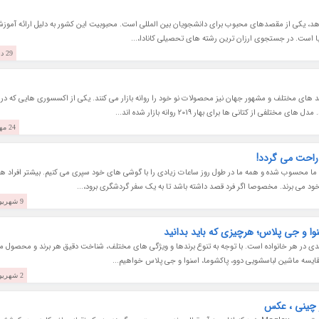
 دهد، یکی از مقصدهای محبوب برای دانشجویان بین المللی است. محبوبیت این کشور به دلیل ارائه آموزش
یا است. در جستجوی ارزان ترین رشته های تحصیلی کانادا،...
29 دی 1403
رند های مختلف و مشهور جهان نیز محصولات نو خود را روانه بازار می کنند. یکی از اکسسوری هایی که در
ز کتانی ها برای بهار 2019 روانه بازار شده اند...
24 مهر 1403
ن راحت می گردد!
 محسوب شده و همه ما در طول روز ساعات زیادی را با گوشی های خود سپری می کنیم. بیشتر افراد هر
د می برند. مخصوصا اگر فرد قصد داشته باشد تا به یک سفر گردشگری برود،...
9 شهریور 1403
وا و جی پلاس؛ هرچیزی که باید بدانید
 در هر خانواده است. با توجه به تنوع برندها و ویژگی های مختلف، شناخت دقیق هر برند و محصول م
ه مقایسه ماشین لباسشویی دوو، پاکشوما، اسنوا و جی پلاس خواهیم...
2 شهریور 1403