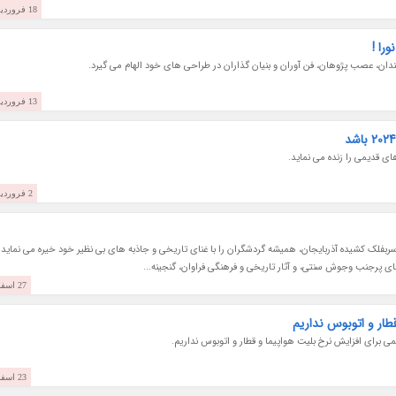
18 فروردین 1403
را !
ان، عصب پژوهان، فن آوران و بنیان گذاران در طراحی های خود الهام می گیرد.
13 فروردین 1403
ی قدیمی را زنده می نماید.
2 فروردین 1403
بفلک کشیده آذربایجان، همیشه گردشگران را با غنای تاریخی و جاذبه های بی نظیر خود خیره می نماید.
رهای پرجنب وجوش سنتی، و آثار تاریخی و فرهنگی فراوان، گنجینه...
27 اسفند 1402
طار و اتوبوس نداریم
ی برای افزایش نرخ بلیت هواپیما و قطار و اتوبوس نداریم.
23 اسفند 1402