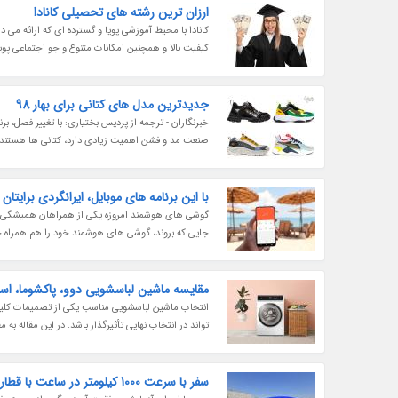
ارزان ترین رشته های تحصیلی کانادا
کانادا با محیط آموزشی پویا و گسترده ای که ارائه می
کیفیت بالا و همچنین امکانات متنوع و جو اجتماعی پو
جدیدترین مدل های کتانی برای بهار 98
خبرنگاران - ترجمه از پردیس بختیاری: با تغییر فصل، ب
صنعت مد و فشن اهمیت زیادی دارد، کتانی ها هستند. مدل های مختلفی ا
با این برنامه های موبایل، ایرانگردی برایتا
گوشی های هوشمند امروزه یکی از همراهان همیشگی ما
جایی که بروند، گوشی های هوشمند خود را هم همراه خو
مقایسه ماشین لباسشویی دوو، پاکشوما، اسن
انتخاب ماشین لباسشویی مناسب یکی از تصمیمات کلیدی
تواند در انتخاب نهایی تأثیرگذار باشد. در این مقاله ب
سفر با سرعت 1000 کیلومتر در ساعت با قطار چینی ، عکس