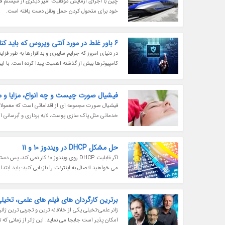
خود برای متحول کردن حمل ونقل دست یافته است.
6 باور غلط در مورد آنتی ویروس که باید کنار بگذارید
در دنیای امروز که جرایم سایبری و بدافزارها به طور ف
کامپیوترها بیش از گذشته اهمیت پیدا کرده است. با این 
فیشیال صورت چیست و چه انواع، مزایا و مع
فیشیال صورت مجموعه ای از اقداماتی است که معمولا د
خدماتی مثل پاک سازی پوست، لایه برداری و آبرسانی است
حل مشکل DHCP در ویندوز 10 و 11
می خواهید اتصال به اینترنت را بازیابی کنید؛ باید ابتدا به حل مشکل DHCP بپردازید. این راهنم
برترین کارگردان های فیلم های علمی، تخیلی
ژانر علمی-تخیلی یکی از خلاقانه ترین و تجربی ترین ژا
امکان پذیر است جابجا می نماید. این ژانر از زمانی ک