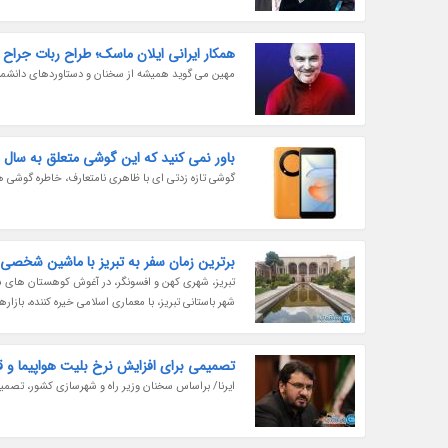
همکار ایرانی ایلان ماسک؛ طراح ربات جراح نو
مهین می گوید همیشه از سخنان و دستاوردهای دانشمند
باور نمی کنید که این گوشی متعلق به سال 2024 باشد
گوشی تازه زدتی ای با ظاهری نامتعارف، خاطره گوشی ها
برترین زمان سفر به تبریز با ماشین شخصی
تبریز، شهری کهن و افسونگر، در آغوش کوهستان های سر
شهر باستانی تبریز، با معماری اسلامی خیره کننده، بازا
تصمیمی برای افزایش نرخ بلیت هواپیما و ق
ایرنا/ براساس سخنان وزیر راه و شهرسازی کشور، تصمیم