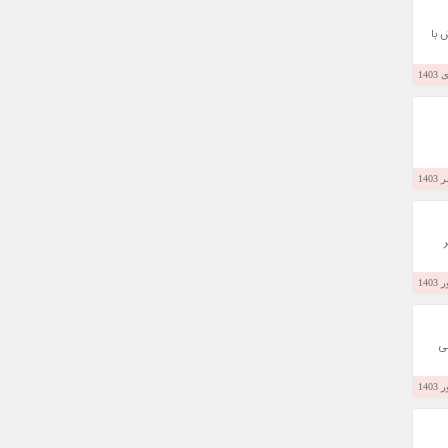
 با
ی