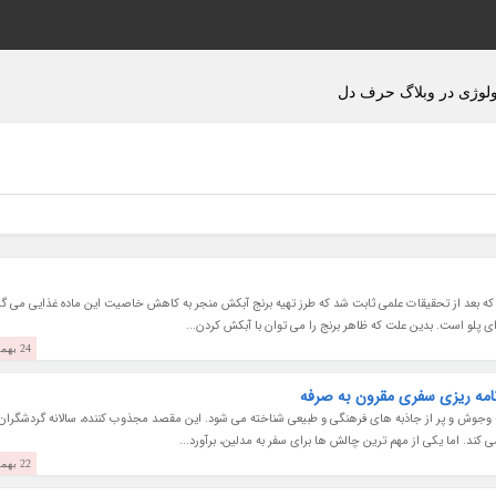
ولوژی در وبلاگ حرف دل
ند که بعد از تحقیقات علمی ثابت شد که طرز تهیه برنج آبکش منجر به کاهش خاصیت این ماده غذایی می گر
ی پلو است. بدین علت که ظاهر برنج را می توان با آبکش کردن...
24 بهمن 1403
رنامه ریزی سفری مقرون به صرفه
 وجوش و پر از جاذبه های فرهنگی و طبیعی شناخته می شود. این مقصد مجذوب کننده، سالانه گردشگران
 کند. اما یکی از مهم ترین چالش ها برای سفر به مدلین، برآورد...
22 بهمن 1403