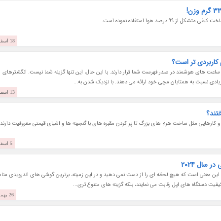
9 درصد هوا استفاده نموده است.
18 اسفند 1402
 کاربردی تر است؟
اعت های هوشمند در صدر فهرست شما قرار دارند. با این حال، این تنها گزینه شما نیست. انگشترهای
زیادی نسبت به همتایان مچی خود ارائه می دهند. با نزدیک شدن به...
13 اسفند 1402
ختند؟
و کارهایی مثل ساخت هرم های بزرگ تا پر کردن مقبره های با گنجینه ها و اشیای قیمتی معروفیت دارند.
5 اسفند 1402
سال 2024
ین معنی است که هیچ لحظه ای را از دست نمی دهید و در این زمینه، برترین گوشی های اندرویدی من
فیت دستگاه های اپل رقابت می نمایند، بلکه گزینه های متنوع تری...
26 بهمن 1402