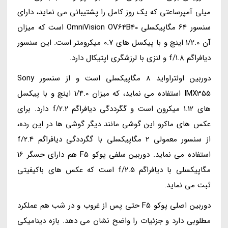
میلی آمپرساعتی که یک روز کامل را پشتیبانی می نماید، دارای
سنسور 64 مگاپیکسلی OmniVision OV64B40 است که میزان
آن 1/2.0 اینچ و با پیکسل های 0.7 میکرومتر است. این سنسور
دیافراگم f/1.8 و لنزی با لرزشگری اپتیکال دارد.
دوربین اولتراواید 8 مگاپیکسلی است و از سنسور Sony
IMX355 استفاده می نماید، که میزان 1/4.0 اینچ و با پیکسل
های 1.12 میکرون است و گگرددگی دیافراگم f/2.2 دارد. برای
عکس های ماکرو این گوشی مانند دیگر گوشی ها در این رده،
از سنسور معمولی 2 مگاپیکسلی با گگرددگی دیافراگم f/2.4
استفاده می نماید. دوربین سلفی پوکو F5 هم دارای حسگر 16
مگاپیکسلی با دیافراگم f/2.5 است که عکس های باکیفیتی
ثبت می نماید.
دوربین اصلی پوکو F5 حتی پس از غروب و در شب هم عملکرد
مطلوبی دارد و جزئیات را واضح نشان می دهد. بازه دینامیکی