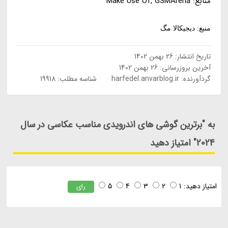
منابع: Make Use Of, GSMArena
منبع: دیجیکالا مگ
تاریخ انتشار:
26 بهمن 1402
آخرین بروزرسانی:
26 بهمن 1402
گردآورنده:
harfedel.anvarblog.ir
شناسه مطلب: 19918
به "برترین گوشی های اندرویدی مناسب عکاسی در سال
2024" امتیاز دهید
امتیاز دهید:
1
2
3
4
5
رای