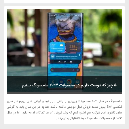
5 چیز که دوست داریم در محصولات 2023 سامسونگ ببینیم
سامسونگ در سال 2021 محصولات پیروزی را راهی بازار کرد و گوشی های پرچم دار سری
گلکسی S22 پیروز شدند فروش قابل توجهی داشته باشند. بعلاوه در این میان باید به گوشی
های تاشوی این شرکت هم اشاره کنیم که رشد فروش آن ها کماکان ادامه دارد. اما در سال
2023 از محصولات سامسونگ چه انتظاراتی داریم؟ در...