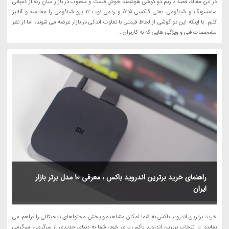
در این مقاله، قصد داریم دو گوشی هوشمند خوش قیمت و محبوب در بازار میان رده از کمپانی
سامسونگ و شیائومی، یعنی گلکسی A25 و ردمی نوت 12 پرو شیائومی را مقایسه و آنالیز
کنیم. با اینکه این دو گوشی از لحاظ قیمتی با تفاوت اندکی در بازار عرضه می شوند، اما از نظر
مشخصات فنی و ویژگی هایی که به کاربران...
راهنمای خرید برترین اندروید باکس ، معرفی 10 مدل برتر بازار
ایران
خرید برترین اندروید باکس به شما امکان مشاهده و پخش محتواهای دیجیتالی را فراهم می
نمایند. با انتخاب برترین اندروید باکس برای خود، شما به دنیای جدیدی از سرگرمی، سرگرمی