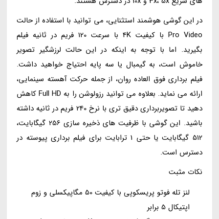
های سریع 3x، 5x و 10x در دسترس هستند.
در این گوشی هوشمند استثنایی، می توانید با استفاده از حالت
Pro Video با کیفیت 4K با سرعت 120 فریم در ثانیه فیلم
بگیرید. اما با توجه به اینکه در این حالت لرزشگیر تصویر
خاموش است، به گیمبال یا سه پایه احتیاج خواهید داشت.
فیلم برداری فوق العاده روان، از جمله حرکت آهسته سینمایی،
ارائه می نماید. بعلاوه می توانید رزولوشن را به Full HD کاهش
دهید تا تصویربرداری دقیق تری با نرخ 240 فریم در ثانیه داشته
باشید. این گوشی با ظرفیت های ذخیره سازی 256 گیگابایت،
512 گیگابایت یا حتی 1 ترابایت برای فیلم برداری پیوسته در
دسترس است.
نکات مثبت
لنز تله فوتو پریسکوپی با کیفیت 50 مگاپیکسلی و زوم
اپتیکال 5 برابر