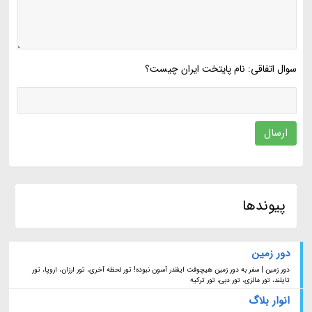
سوال اتفاقی: نام پایتخت ایران چیست؟
ارسال
پیوندها
دور زمین
دور زمین | سفر به دور زمین هیچوقت اینقدر آسون نبوده! تور لحظه آخری، تور ارزان، اروپا، تور
تایلند، تور مالزی، تور دبی، تور ترکیه
انوار بلاگ