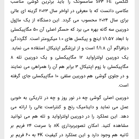
گلکسی S23 FE سامسونگ را باید برترین گوشی مناسب
عکاسی دانست که با معرفی در اواخر سال 2023 گزینه ای عالی
برای سال 2024 محسوب می گردد. این دستگاه از یک ماژول
دوربین سه گانه بهره می برد که حسگر اصلی آن 50 مگاپیکسلی
با ابعاد 1/1.57 اینچ و پیکسل های 1.0 میکرومتر است. گگرددگی
دیافراگم آن f/1.8 است و از لرزشگیر اپتیکال استفاده می نماید.
یک دوربین اولتراواید 12 مگاپیکسلی و یک دوربین تله 8
مگاپیکسلی با زوم اپتیکال 3 برابر هم آن را همراهی می نمایند
و در جلوی گوشی هم دوربین سلفی 10 مگاپیکسلی جای گرفته
است.
دوربین اصلی گوشی چه در نور روز و چه در تاریکی به خوبی
عمل می نماید و داینامیک رنج و کنتراست عالی را ارائه می
دهد. این عملکرد را در دوربین اولتراواید و تله هم می توانید
مشاهده کنید. امکان تصویربرداری 8K با سرعت 24 فریم بر
ثانیه هم وجود دارد و این عملکرد در کیفیت 4K به 60 فریم بر