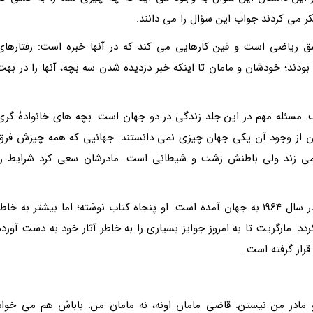
 می کردند جواب این سؤال را می دانند.
ق ریاضی است و فین کارهایی می کند که در آنها خبره است: رفتارهای
ودند؛ خودشان و مامان تا اینکه خبر دزدیده شدن سه بچه، آنها را در بهت
. مسئله مهم در این جلد زندگی در دو جهان است. بچه های خانوادۀ گری
شان از وجود آن یکی جهان چیزی نمی دانستند. جهانیی که همه چیزش فرق
نمی زند ولی باطنش زشت و شیطانی است. مادرشان سعی کرد شرایط را
مارگرت پیترسن هدیکس، نویسنده آمریکایی است که در سال 1964 به جهان آمده است. او پنجاه کتاب نوشته؛ اما بیشتر به خاط
 مارگریت تا به امروز جوایز بسیاری را به خاطر آثار خود به دست آورده
رار گرفته است.
و مادر من نیستن. قاضی مامان اونه، نه مامان من. باباش هم می خواد