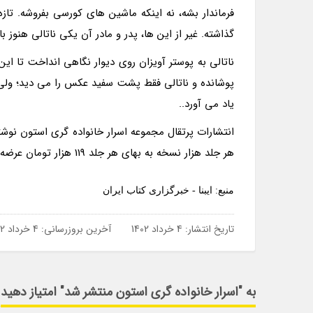
فرماندار بشه، نه اینکه ماشین های کورسی بفروشه. تا
گذاشته. غیر از این ها، پدر و مادر آن یکی ناتالی هنوز 
ناتالی به پوستر آویزان روی دیوار نگاهی انداخت تا این
پوشانده و ناتالی فقط پشت سفید عکس را می دید؛ ولی ق
یاد می آورد..
انتشارات پرتقال مجموعه اسرار خانواده گری استون نوشت
هر جلد هزار نسخه به بهای هر جلد 119 هزار تومان عرضه نموده است.
منبع: ایبنا - خبرگزاری کتاب ایران
تاریخ انتشار:
4 خرداد 1402
آخرین بروزرسانی:
4 خرداد 1402
به "اسرار خانواده گری استون منتشر شد" امتیاز دهید