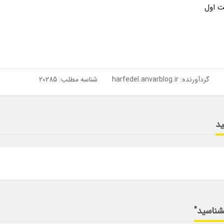
ت اول
گردآورنده:
harfedel.anvarblog.ir
شناسه مطلب: 20285
ید
بشناسید"