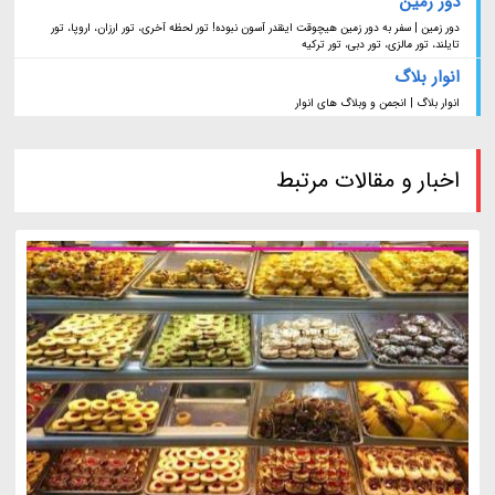
دور زمین
دور زمین | سفر به دور زمین هیچوقت اینقدر آسون نبوده! تور لحظه آخری، تور ارزان، اروپا، تور
تایلند، تور مالزی، تور دبی، تور ترکیه
انوار بلاگ
انوار بلاگ | انجمن و وبلاگ های انوار
اخبار و مقالات مرتبط