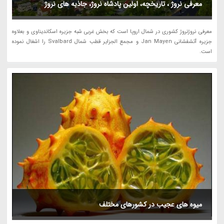
معرفی نروژ ، تاریخچه، اولین پادشاه نروژ، جاذبه های نروژ
معرفی نروژنروژ کشوری در شمال اروپا است که بخش غربی شبه جزیره اسکاندیناوی و بعلاوه
جزیره آتشفشانی Jan Mayen و مجمع الجزایر قطب شمال Svalbard را اشغال نموده
است.
میوه های عجیب در کشورهای مختلف