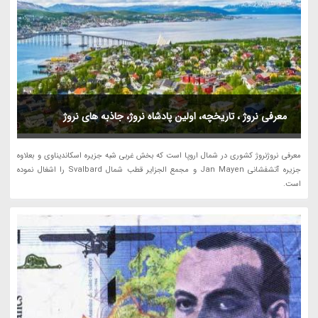
معرفی نروژ ، تاریخچه، اولین پادشاه نروژ، جاذبه های نروژ
معرفی نروژنروژ کشوری در شمال اروپا است که بخش غربی شبه جزیره اسکاندیناوی و بعلاوه
جزیره آتشفشانی Jan Mayen و مجمع الجزایر قطب شمال Svalbard را اشغال نموده
است.