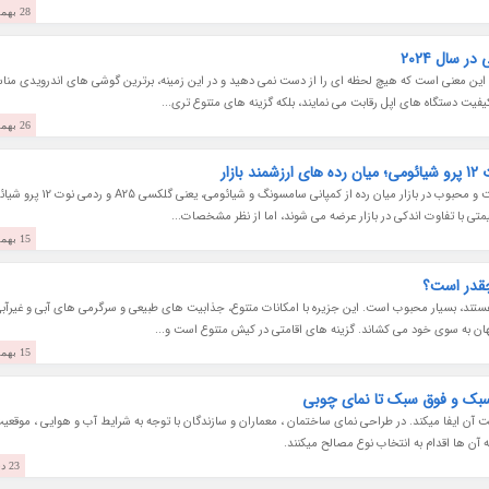
28 بهمن 1402
سال 2024
ین معنی است که هیچ لحظه ای را از دست نمی دهید و در این زمینه، برترین گوشی های اندرویدی من
فیت دستگاه های اپل رقابت می نمایند، بلکه گزینه های متنوع تری...
26 بهمن 1402
در این مقاله، قصد داریم دو گوشی هوشمند خوش قیمت و محبوب در بازار میان رده از کمپانی سامسونگ و شی
 قیمتی با تفاوت اندکی در بازار عرضه می شوند، اما از نظر مشخصات...
15 بهمن 1402
چقدر است؟
تند، بسیار محبوب است. این جزیره با امکانات متنوع، جذابیت های طبیعی و سرگرمی های آبی و غیرآب
جهان به سوی خود می کشاند. گزینه های اقامتی در کیش متنوع است و...
15 بهمن 1402
ی سبک و فوق سبک تا نمای چوبی
آن ایفا میکند. در طراحی نمای ساختمان ، معماران و سازندگان با توجه به شرایط آب و هوایی ، موقعی
ه آن ها اقدام به انتخاب نوع مصالح میکنند.
23 دی 1402