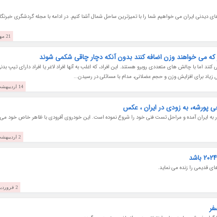
دیدنی ایران می خواهیم شما را با تمیزترین ساحل شمال آشنا کنیم. در ادامه با مجله گردشگری خبرنگا
21 مهر 1403
ر که می خواهند وزن اضافه کنند بدون آنکه دچار چاقی شکمی شوند
ند اما با چالش های متعددی روبرو هستند. این افراد، که اغلب به آنها افراد لاغر یا افراد دارای تیپ بدن
14 اردیبهشت 1403
حی پورشه، به زودی در ایران ، عکس
ترولر T2 به وسیله بهمن موتور به ایران آمده و مراحل تست فنی خود را شروع نموده است. این خودروی آفرودی با ظاهر خاص خود می
2 اردیبهشت 1403
ی قدیمی را زنده می نماید.
2 فروردین 1403
فر