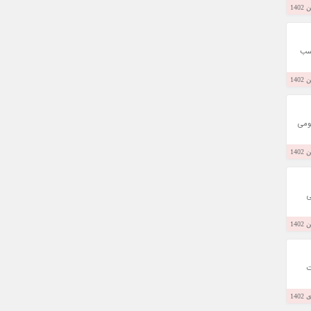
اسب
ائومی، یعنی گلکسی A25 و ردمی نوت 12 پرو شیائومی
ی
ت