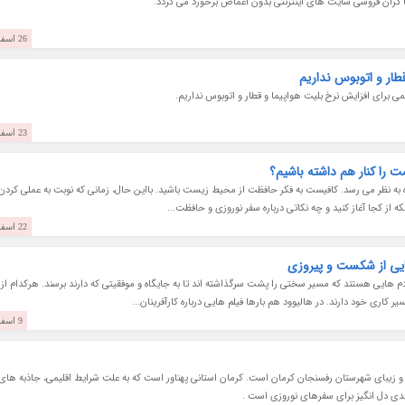
ا گران فروشی سایت های اینترنتی بدون اغماض برخورد می گردد.
26 اسفند 1402
طار و اتوبوس نداریم
ی برای افزایش نرخ بلیت هواپیما و قطار و اتوبوس نداریم.
23 اسفند 1402
را کنار هم داشته باشیم؟
 به نظر می رسد. کافیست به فکر حافظت از محیط زیست باشید. بااین حال، زمانی که نوبت به عملی کردن
ه از کجا آغاز کنید و چه نکاتی درباره سفر نوروزی و حافظت...
22 اسفند 1402
آدم هایی هستند که مسیر سختی را پشت سرگذاشته اند تا به جایگاه و موفقیتی که دارند برسند. هرکدام از
ری خود دارند. در هالیوود هم بارها فیلم هایی درباره کارآفرینان...
9 اسفند 1402
 و زیبای شهرستان رفسنجان کرمان است. کرمان استانی پهناور است که به علت شرایط اقلیمی، جاذبه های
ی دل انگیز برای سفرهای نوروزی است .