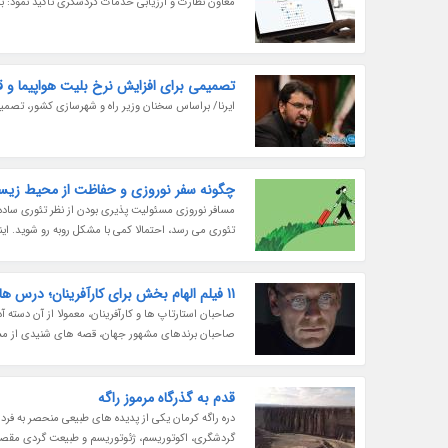
معاون نظارت و ارزیابی خدمات گردشگری تاکید نمود: ب
تصمیمی برای افزایش نرخ بلیت هواپیما و ق
ایرنا/ براساس سخنان وزیر راه و شهرسازی کشور، تصمیم
چگونه سفر نوروزی و حفاظت از محیط زیست 
مسافر نوروزی مسئولیت پذیری بودن از نظر تئوری ساده
تئوری می رسد، احتمالا کمی با مشکل روبه رو شوید. اینک
11 فیلم الهام بخش برای کارآفرینان؛ درس هایی از شکست و پیروزی
صاحبان استارتاپ ها و کارآفرینان، معمولا از آن دسته 
صاحبان برندهای مشهور جهان، قصه های شنیدی از مسیر کا
قدم به گذرگاه مرموز راگه
دره راگه کرمان یکی از پدیده های طبیعی منحصر به فرد
گردشگری، اکوتوریسم، ژئوتوریسم و طبیعت گردی مقصد